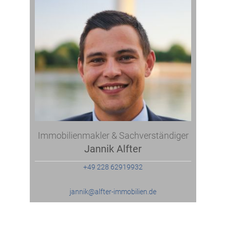
Immobilienmakler & Sachverständiger
Jannik Alfter
+49 228 62919932
jannik@alfter-immobilien.de