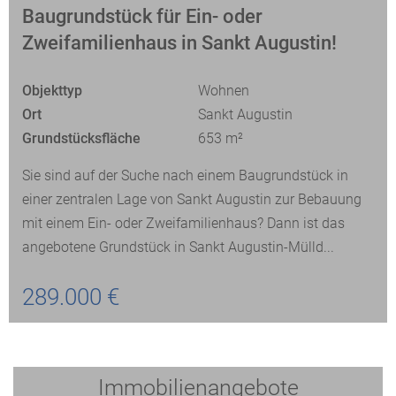
Baugrundstück für Ein- oder
Zweifamilienhaus in Sankt Augustin!
Objekttyp
Wohnen
Ort
Sankt Augustin
Grundstücksfläche
653 m²
Sie sind auf der Suche nach einem Baugrundstück in
einer zentralen Lage von Sankt Augustin zur Bebauung
mit einem Ein- oder Zweifamilienhaus? Dann ist das
angebotene Grundstück in Sankt Augustin-Mülld...
289.000 €
Immobilienangebote