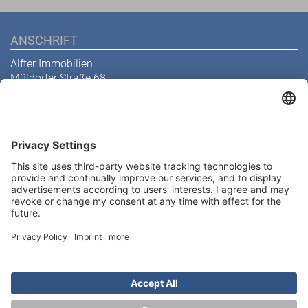
ANSCHRIFT
Alfter Immobilien
Müldorfer Straße 68
53229 Bonn
Telefon
0228 629 199 32
E-Mail
info@alfter-immobilien.de
Abonnieren Sie unseren
Newsletter
Kontakt
Melden Sie sich heute kostenlos an und werden Sie als
erster über neue Updates informiert.
Impressum
Datenschutz
© 2026 Alfter Immobilien