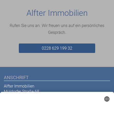
Alfter Immobilien
Rufen Sie uns an. Wir freuen uns auf ein persönliches
Gespräch.
0228 629 199 32
ANSCHRIFT
Alfter Immobilien
Müldorfer Straße 68
53229 Bonn
Telefon
0228 629 199 32
E-Mail
info@alfter-immobilien.de