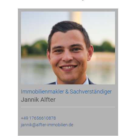
Immobilienmakler & Sachverständiger
Jannik Alfter
+49 17656610878
jannik@alfter-immobilien.de