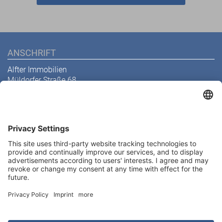
ANSCHRIFT
Alfter Immobilien
Müldorfer Straße 68
53229 Bonn
Telefon
0228 629 199 32
E-Mail
info@alfter-immobilien.de
Abonnieren Sie unseren
Newsletter
Kontakt
Melden Sie sich heute kostenlos an und werden Sie als
erster über neue Updates informiert.
Impressum
Datenschutz