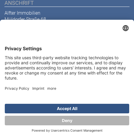
ANSCHRIFT
Alfter Immobilien
Müldorfer Straße 68
53229 Bonn
Telefon
0228 629 199 32
E-Mail
info@alfter-immobilien.de
Abonnieren Sie unseren
Newsletter
Kontakt
Melden Sie sich heute kostenlos an und werden Sie als
erster über neue Updates informiert.
Impressum
Datenschutz
© 2026 Alfter Immobilien